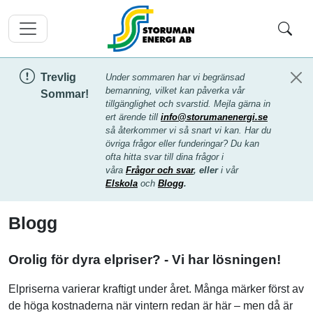
Trevlig
Under sommaren har vi begränsad
bemanning, vilket kan påverka vår
Sommar!
tillgänglighet och svarstid. Mejla gärna in
ert ärende till
info@storumanenergi.se
så återkommer vi så snart vi kan. Har du
övriga frågor eller funderingar? Du kan
ofta hitta svar till dina frågor i
våra
Frågor och svar
, eller
i vår
Elskola
och
Blogg
.
Blogg
Orolig för dyra elpriser? - Vi har lösningen!
Elpriserna varierar kraftigt under året. Många märker först av
de höga kostnaderna när vintern redan är här – men då är