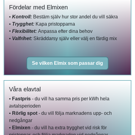
Fördelar med Elmixen
•
Kontroll:
Bestäm själv hur stor andel du vill säkra
•
Trygghet:
Kapa pristopparna
• Flexibilitet:
Anpassa efter dina behov
•
Valfrihet:
Skräddarsy själv eller välj en färdig mix
Se vilken Elmix som passar dig
Våra elavtal
•
Fastpris
- du vill ha samma pris per kWh hela
avtalsperioden
•
Rörlig spot
- du vill följa marknadens upp- och
nedgångar
•
Elmixen
- du vill ha extra trygghet vid risk för
pristoppar, och följa marknaden vid nedgångar