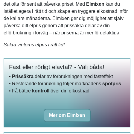
det ofta för sent att påverka priset. Med
Elmixen
kan du
istället agera i rätt tid och skapa en tryggare elkostnad inför
de kallare månaderna. Elmixen ger dig möjlighet att själv
påverka ditt elpris genom att prissäkra delar av din
elförbrukning i förväg – när priserna är mer fördelaktiga.
Säkra vinterns elpris i rätt tid!
Fast eller rörligt elavtal? - Välj båda!
•
Prissäkra
delar av förbrukningen med fasteffekt
• Resterande förbrukning följer marknadens
spotpris
• Få bättre
kontroll
över din elkostnad
Mer om Elmixen