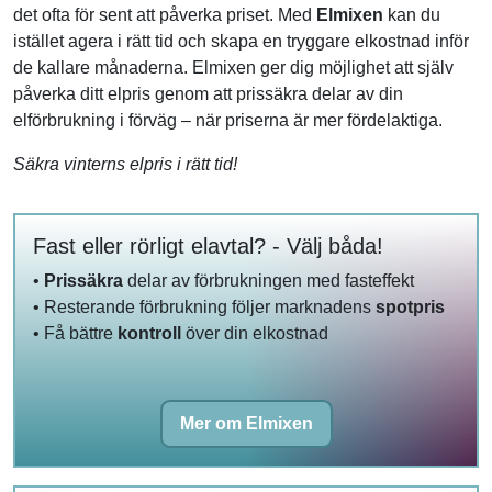
det ofta för sent att påverka priset. Med
Elmixen
kan du
istället agera i rätt tid och skapa en tryggare elkostnad inför
de kallare månaderna. Elmixen ger dig möjlighet att själv
påverka ditt elpris genom att prissäkra delar av din
elförbrukning i förväg – när priserna är mer fördelaktiga.
Säkra vinterns elpris i rätt tid!
Fast eller rörligt elavtal? - Välj båda!
•
Prissäkra
delar av förbrukningen med fasteffekt
• Resterande förbrukning följer marknadens
spotpris
• Få bättre
kontroll
över din elkostnad
Mer om Elmixen