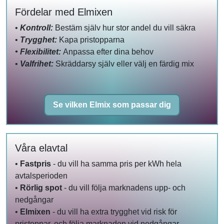
Fördelar med Elmixen
•
Kontroll:
Bestäm själv hur stor andel du vill säkra
•
Trygghet:
Kapa pristopparna
• Flexibilitet:
Anpassa efter dina behov
•
Valfrihet:
Skräddarsy själv eller välj en färdig mix
Se vilken Elmix som passar dig
Våra elavtal
•
Fastpris
- du vill ha samma pris per kWh hela
avtalsperioden
•
Rörlig spot
- du vill följa marknadens upp- och
nedgångar
•
Elmixen
- du vill ha extra trygghet vid risk för
pristoppar, och följa marknaden vid nedgångar