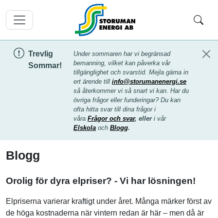
Trevlig
Under sommaren har vi begränsad
bemanning, vilket kan påverka vår
Sommar!
tillgänglighet och svarstid. Mejla gärna in
ert ärende till
info@storumanenergi.se
så återkommer vi så snart vi kan. Har du
övriga frågor eller funderingar? Du kan
ofta hitta svar till dina frågor i
våra
Frågor och svar
, eller
i vår
Elskola
och
Blogg
.
Blogg
Orolig för dyra elpriser? - Vi har lösningen!
Elpriserna varierar kraftigt under året. Många märker först av
de höga kostnaderna när vintern redan är här – men då är